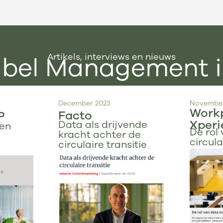
Artikels, interviews en nieuws
ubel Management i
December 2023
November
Work
Facto
P
Xperi
Data als drijvende
een
De rol
kracht achter de
circula
circulaire transitie