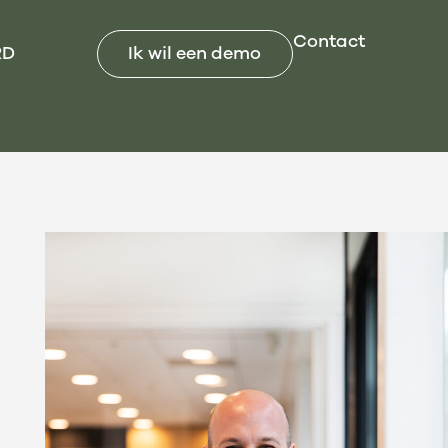
Contact
RD
Ik wil een demo