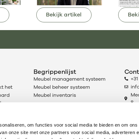
Beki
Bekijk artikel
Begrippenlijst
Cont
+31
Meubel management systeem
inf
t het
Meubel beheer systeem
Mec
oard
Meubel inventaris
8
len
4906
 CSRD
Ooste
ases
sonaliseren, om functies voor social media te bieden en om ons
 van onze site met onze partners voor social media, adverteren 