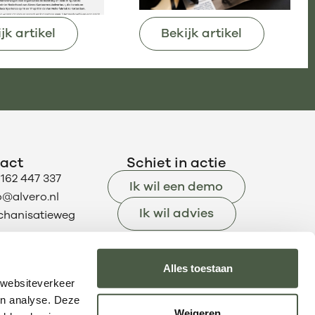
jk artikel
Bekijk artikel
act
Schiet in actie
 162 447 337
Ik wil een demo
o@alvero.nl
Ik wil advies
hanisatieweg
 AE
rhout
Alles toestaan
 websiteverkeer
en analyse. Deze
Weigeren