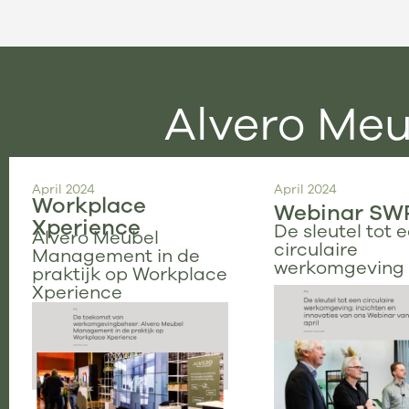
Alvero Me
April 2024
April 2024
Workplace
Webinar SW
Xperience
De sleutel tot 
Alvero Meubel
circulaire
Management in de
werkomgeving
praktijk op Workplace
Xperience