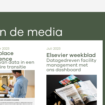
n de media
 2023
Juli 2023
place
Elsevier weekblad
ence
Datagedreven facility
 van data in een
management met
ire transitie
ons dashboard